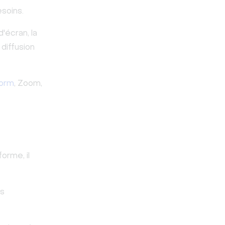
esoins.
'écran, la
 diffusion
torm
, Zoom,
forme, il
es