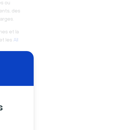
es ou
ients, des
larges.
nes et la
et les
All
anification
nion
s
 travers le