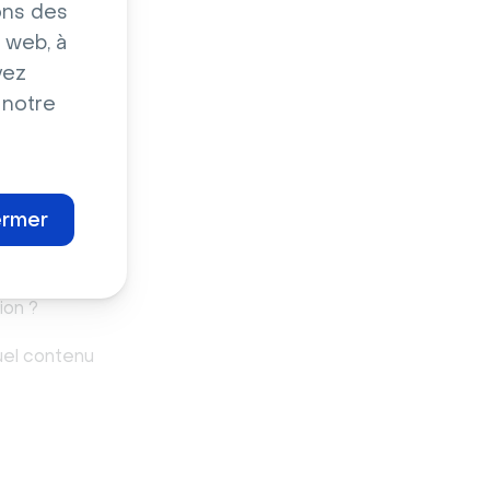
ons des
s sans
 web, à
vez
anification
 notre
ermer
 clairement
nion de
ion ?
quel contenu