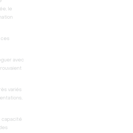
e
ée, le
ation
r ces
loguer avec
trouvaient
rès variés
sentations,
r capacité
 des