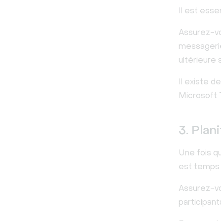
Il est esse
Assurez-vou
messagerie 
ultérieure 
Il existe d
Microsoft 
3. Plan
Une fois qu
est temps d
Assurez-vo
participant