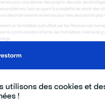
nternes pour coordonner des projets, discuter de stratégi
s problèmes, tout en ayant la possibilité de réunir des cl
s ou des intervenants externes pour des discussions plus 
ment un formidable outil utilisé par les Ressources humai
our la
communication interne
, les formations, l’
onboarding
tings
.
pour que les réunions à distance soient efficaces, une pl
nisation soignées sont essentielles.
seils pour organiser une réu
lle ?
 utilisons des cookies et de
ées !
s virtuelles sont devenues un élément essentiel de la vie
elle. Elles permettent de collaborer avec des collègues à