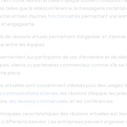
ent d'une réunion virtuelle implique souvent l'utilisation d
es telles que la vidéoconférence, la messagerie instantan
écran et bien d’autres
fonctionnalités
permettant une anim
 et engageante.
ls de réunions virtuels permettent d’organiser et d’anime
s entre les équipes.
permettent aux participants de voir, d'entendre et de dia
ègues, clients ou partenaires commerciaux comme s'ils se 
me pièce.
ns virtuelles sont couramment utilisées pour des usages t
s communications internes
, les réunions d'équipe, les pré
ions,
les réunions commerciales
et les conférences.
rincipales caractéristiques des réunions virtuelles est leu
r à différents besoins. Les entreprises peuvent organiser