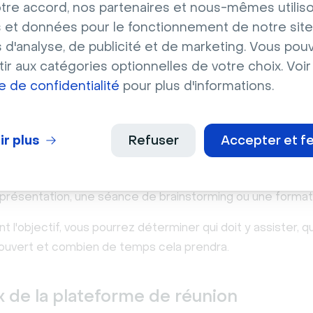
tre accord, nos partenaires et nous-mêmes utilis
discuter avec des clients distants et de rester connecté
 et données pour le fonctionnement de notre site
 déplacer physiquement.
s d'analyse, de publicité et de marketing. Vous pou
organiser une réunion virtuelle efficace nécessite une pl
ir aux catégories optionnelles de votre choix. Voir
et une exécution sans faille.
ue de confidentialité
pour plus d'informations.
ir l'objectif de la réunion
ir plus
Refuser
Accepter et f
 étape pour organiser une réunion virtuelle est de définir
de la réunion. Qu'espérez-vous accomplir ? Est-ce une réu
e présentation, une séance de brainstorming ou une format
ant l'objectif, vous pourrez déterminer qui doit y assister, 
couvert et combien de temps cela prendra.
x de la plateforme de réunion