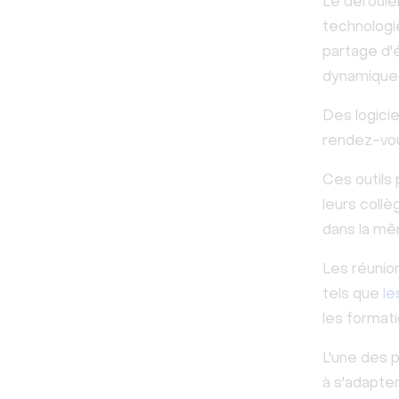
Le déroulem
technologi
partage d'
dynamique
Des logicie
rendez-vou
Ces outils 
leurs coll
dans la mê
Les réunio
tels que
le
les format
L'une des p
à s'adapte