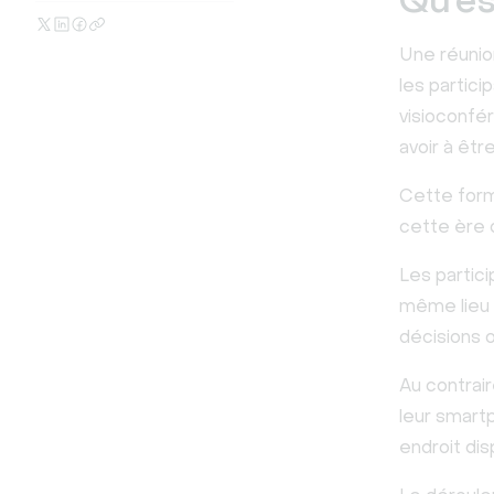
Qu’es
Une réunion
les partic
visioconfér
avoir à êt
Cette forme
cette ère
Les partic
même lieu 
décisions o
Au contrair
leur smartp
endroit di