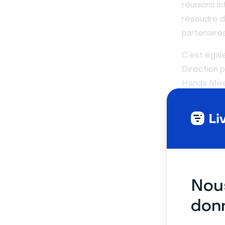
réunions i
résoudre de
partenaire
C’est égale
Direction p
Hands Mee
Cependant, 
et une orga
7 con
virtue
Nous
donn
Les réunion
professionn