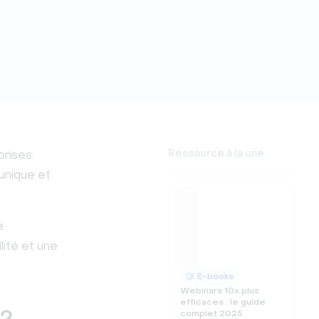
Ressource à la une
prises.
unique et
e
ilité et une
E-books
Webinars 10x plus
efficaces : le guide
complet 2025