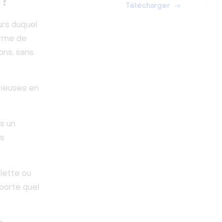
 ?
Télécharger
urs duquel
orme de
ons, sans
écieuses en
s un
es
blette ou
mporte quel