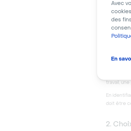
Avec vo
monde, de 
cookies
avoir à se
des fin
Cependant, 
consent
minutieuse 
Politiq
1. Défin
En savo
La première
l'objectif 
travail, un
En identifi
doit être 
2. Choi