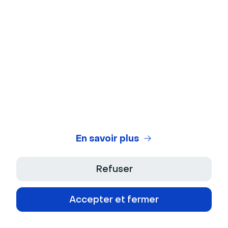
d'engagement, via une plateforme de webinar telle
que Livestorm.
Comment engager des participants après
un webinar ?
Pour prolonger l'interaction des participants avec
votre marque après un webinar, proposez le replay à
la demande et prévoyez une campagne emailing
post-webinar avec du contenu utile.
En savoir plus
Ces messages peuvent répondre aux questions
soulevées pendant la session et présenter votre
Refuser
produit ou service comme une solution concrète à
leurs problèmes.
Accepter et fermer