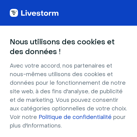
Back to articles
Blog
Webinar
13 stratégies pour maintenir l'engagement des participants à un webinar
Webinar
Nous utilisons des cookies et
13 stratégies pour
des données !
maintenir l'engagement
Avec votre accord, nos partenaires et
des participants à un
nous-mêmes utilisons des cookies et
webinar
données pour le fonctionnement de notre
site web, à des fins d'analyse, de publicité
Publié le 10 décembre 2025 • Environ 9 min de lecture
Écrit par Brillixa Herdhiana
et de marketing. Vous pouvez consentir
aux catégories optionnelles de votre choix.
Voir notre
Politique de confidentialité
pour
plus d'informations.