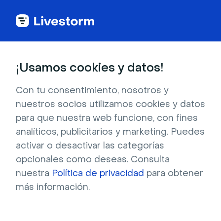
Back to articles
Blog
Eventos y reuniones
Simposio vs. Conferencia: ¿cuál es la diferencia?
Eventos y reuniones
¡Usamos cookies y datos!
Simposio vs. Conferencia:
¿cuál es la diferencia?
Con tu consentimiento, nosotros y
nuestros socios utilizamos cookies y datos
Publicado el 24 de enero de 2025 • Lectura de unos 8 min.
para que nuestra web funcione, con fines
Escrito por Brillixa Herdhiana
analíticos, publicitarios y marketing. Puedes
activar o desactivar las categorías
opcionales como deseas. Consulta
nuestra
Política de privacidad
para obtener
más información.
Tabla de contenido
¿Cuál es la diferencia entre un simposio y una confer