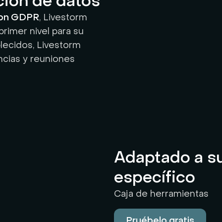
ción de datos
con GDPR
, Livestorm
rimer nivel para su
blecidos, Livestorm
ncias y reuniones
Adaptado a s
específico
Caja de herramientas
Pruébelo gratis