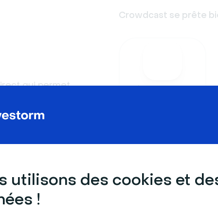
Crowdcast se prête bie
irect qui permet
Évènements en
ublique en 2014, la
direct
, aux États-Unis. Les
ites et moyennes
qu’à 15 personnes
on ayant étudié
ente dans les
 utilisons des cookies et de
et il peut être utilisé
ées !