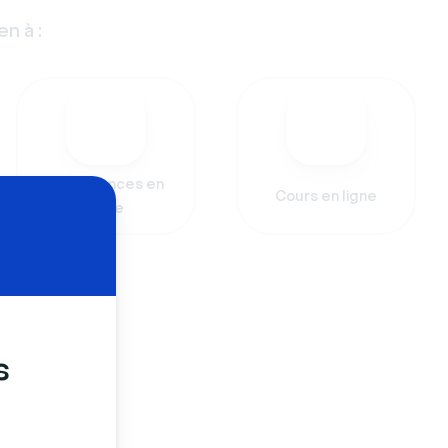
n à :
Conférences en
Cours en ligne
ligne
s