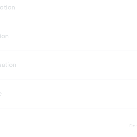
otion
ion
sation
e
-
Dem