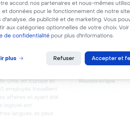
tre accord, nos partenaires et nous-mêmes utilis
 et données pour le fonctionnement de notre site
s d'analyse, de publicité et de marketing. Vous pou
ir aux catégories optionnelles de votre choix. Voir
 Zoom
Zoom se prête bien à :
ue de confidentialité
pour plus d'informations.
i permet de
ir plus
Refuser
Accepter et f
est située à San Jose,
 types de Zoom sont des
ts-Unis, en Europe et
Réunions en ligne
0 employés travaillent
es affaires et ayant été
 logiciel est
tres langues, et peut