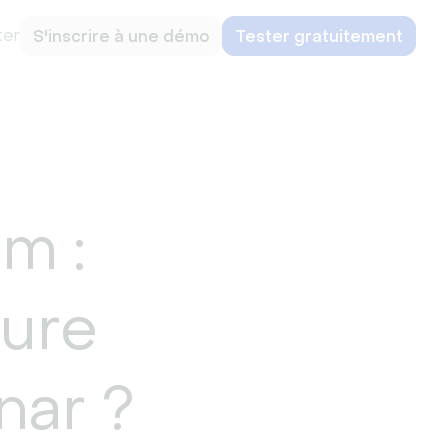
ter
S'inscrire à une démo
Tester gratuitement
m :
eure
nar ?