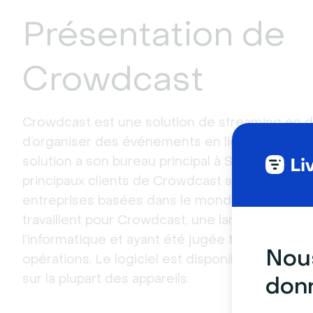
Présentation de
Crowdcast
Crowdcast est une solution de streaming en d
d’organiser des événements en ligne. Rendue p
solution a son bureau principal à San Francisco
principaux clients de Crowdcast sont des pet
entreprises basées dans le monde entier. Jus
travaillent pour Crowdcast, une large proporti
l’informatique et ayant été jugée très compét
Nous
opérations. Le logiciel est disponible en anglais 
sur la plupart des appareils.
donn