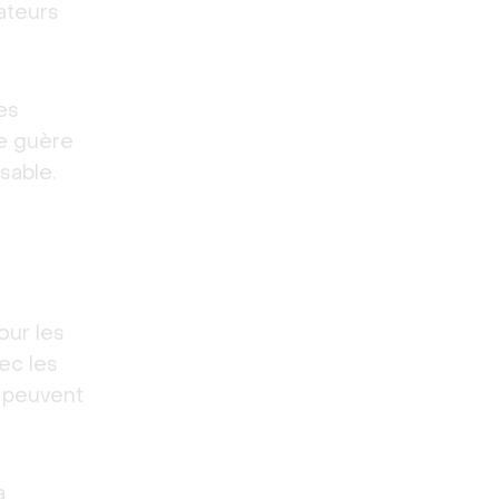
ateurs 
s 
e guère 
able. 
ur les 
c les 
 peuvent 
 