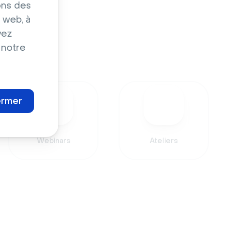
ons des
 web, à
vez
 notre
ermer
Webinars
Ateliers