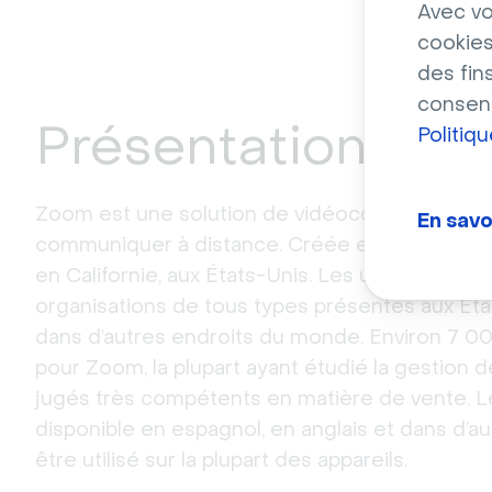
Avec vo
cookies
des fin
consent
Présentation de
Politiq
Zoom est une solution de vidéoconférence qu
En savo
communiquer à distance. Créée en 2011, Zoom 
en Californie, aux États-Unis. Les utilisateurs
organisations de tous types présentes aux Éta
dans d’autres endroits du monde. Environ 7 00
pour Zoom, la plupart ayant étudié la gestion d
jugés très compétents en matière de vente. Le
disponible en espagnol, en anglais et dans d’au
être utilisé sur la plupart des appareils.