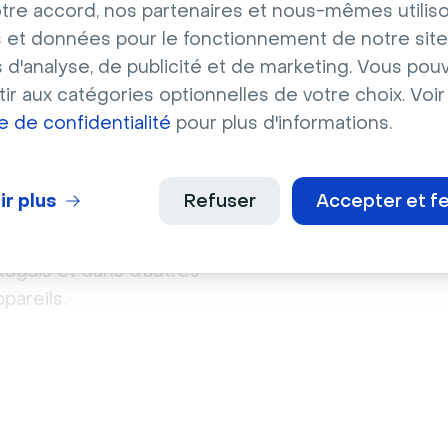
 Webex
tre accord, nos partenaires et nous-mêmes utilis
 et données pour le fonctionnement de notre site
s d'analyse, de publicité et de marketing. Vous pou
 qui permet la
ir aux catégories optionnelles de votre choix. Voir
ex dispose de bureaux
ue de confidentialité
pour plus d'informations.
lientèle de Webex
États-Unis, en Europe
Ateliers
nes travaillent pour
ir plus
Refuser
Accepter et f
 de l’information et
ne du cloud computing.
tugais et dans d’autres
pareils.