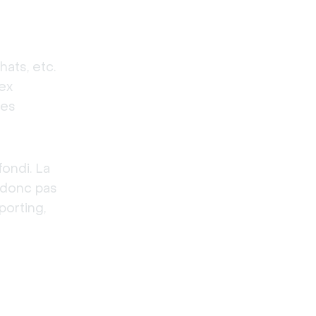
ts, etc. 
x 
es 
ondi. La 
donc pas 
orting, 