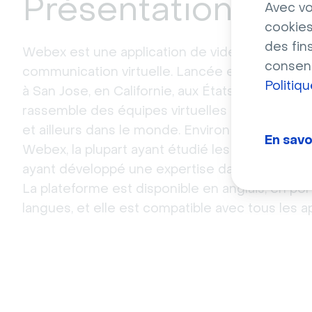
Présentation de
Avec vo
cookies
des fin
Webex est une application de vidéoconférence
consent
communication virtuelle. Lancée en 1995, Web
Politiq
à San Jose, en Californie, aux États-Unis. La c
rassemble des équipes virtuelles situées aux 
et ailleurs dans le monde. Environ 1 500 person
En savo
Webex, la plupart ayant étudié les technologies
ayant développé une expertise dans le domai
La plateforme est disponible en anglais, en por
langues, et elle est compatible avec tous les ap