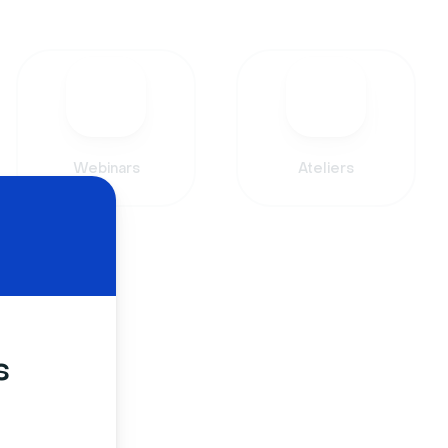
Webinars
Ateliers
s
: