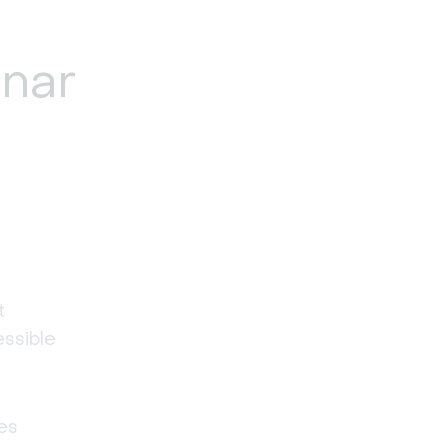
nar
 
ssible 
s 