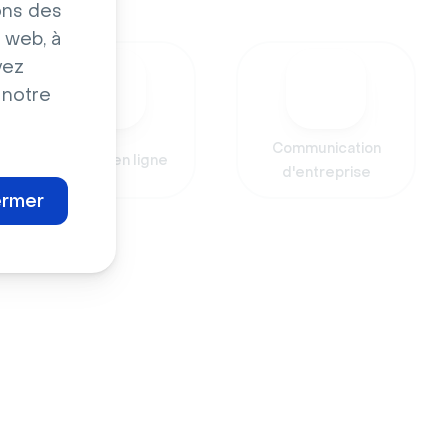
ons des
 web, à
vez
 notre
Communication
Réunions en ligne
d'entreprise
ermer