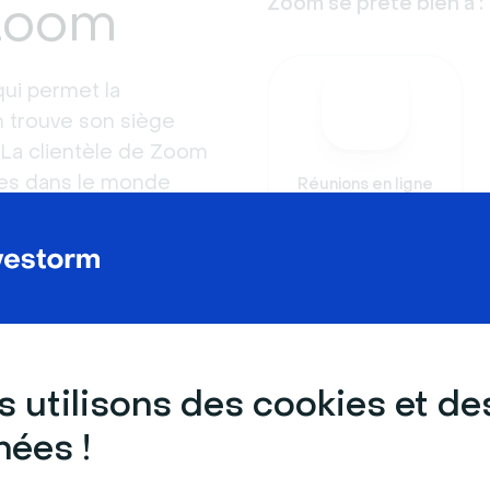
 Zoom
Zoom se prête bien à :
ui permet la
m trouve son siège
. La clientèle de Zoom
ées dans le monde
Réunions en ligne
r Zoom, la plupart ayant
comme des experts en
l, en anglais et dans
part des appareils.
 utilisons des cookies et de
ées !
Webex se prête bien à 