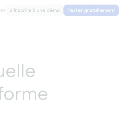
ter
S'inscrire à une démo
Tester gratuitement
elle
eforme