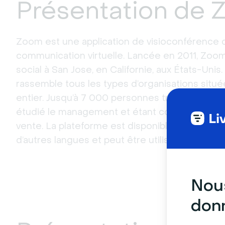
Présentation de
Zoom est une application de visioconférence q
communication virtuelle. Lancée en 2011, Zoo
social à San Jose, en Californie, aux États-Unis
rassemble tous les types d’organisations situ
entier. Jusqu’à 7 000 personnes travaillent pou
étudié le management et étant considérées 
vente. La plateforme est disponible en espagno
d’autres langues et peut être utilisée sur la plu
Nous
donn