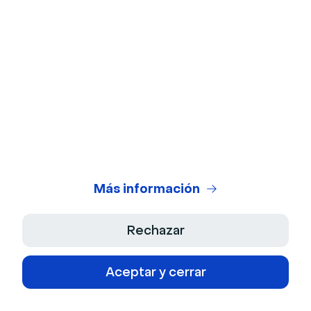
presentación del invitado sea vital, también puedes
fomentar la participación de la audiencia siempre que
sea posible.
Los de las preguntas y el intercambio multimedia son
formas excelentes de fomentar el
engagement de
los video
. Con Livestorm puedes crear encuestas
para que la audiencia participe y ver si están de
acuerdo o en desacuerdo con el invitado sobre el
tema en cuestión.
Más información
Livestorm también permite reacciones con emojis
durante los eventos en directo. Pide a los asistentes
Rechazar
que los usen para expresar su apoyo o su opinión
sobre
temas de seminarios web
en tiempo real.
Aceptar y cerrar