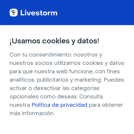
Back to articles
Blog
Eventos y reuniones
75 preguntas que hacer a los ponentes invitados en los eventos online
Eventos y reuniones
¡Usamos cookies y datos!
75 preguntas que hacer a
los ponentes invitados en
Con tu consentimiento, nosotros y
nuestros socios utilizamos cookies y datos
los eventos online
para que nuestra web funcione, con fines
Publicado el 3 de junio de 2024 • Lectura de unos 10 min.
analíticos, publicitarios y marketing. Puedes
Escrito por Molly Hocutt
activar o desactivar las categorías
opcionales como deseas. Consulta
nuestra
Política de privacidad
para obtener
más información.
Tabla de contenido