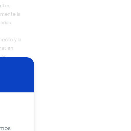
ntes.
amente la
arias
pecto y la
hat en
Las
inar
on un
las
webinar
s que
gar tarifas
 Zoom
zamos