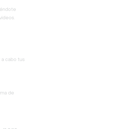
iéndote
videos.
 a cabo tus
orma de