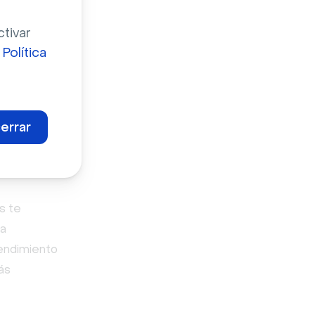
orma que
ctivar
omo
a
Política
grabaciones
tible con
errar
o,
uidas las
atización
s te
la
rendimiento
ás