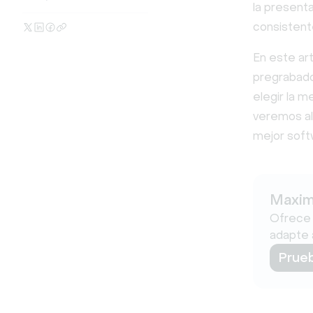
la presenta
consistente
En este ar
pregrabado
elegir la 
veremos alg
mejor soft
Maxim
Ofrece 
adapte a
Prueb