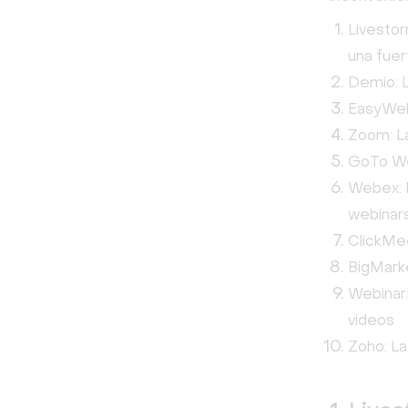
Livestor
una fuer
Demio: 
EasyWebi
Zoom: L
GoTo We
Webex: L
webinar
ClickMe
BigMarke
WebinarN
videos
Zoho: La