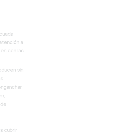
ecuada
atención a
een con las
oducen sin
as
 enganchar
rm,
 de
e
s cubrir