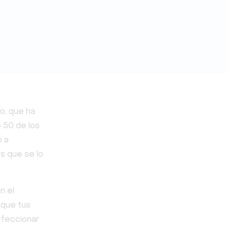
o, que ha
o 50 de los
o a
s que se lo
n el
 que tus
rfeccionar