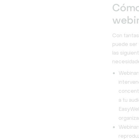
Cómo 
webi
Con tantas
puede ser 
las siguien
necesidade
Webinar
interven
concentr
a tu aud
EasyWeb
organizar
Webinars
reproduz