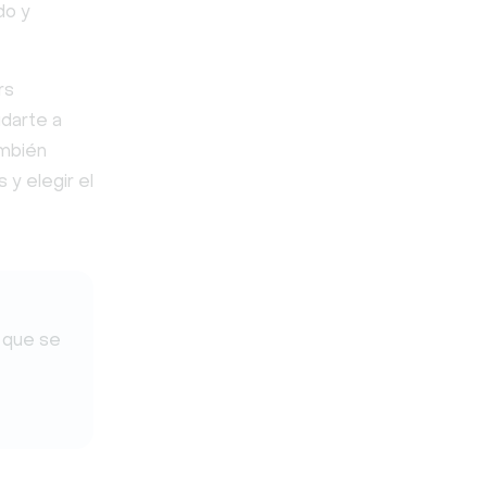
do y
rs
darte a
ambién
 y elegir el
 que se