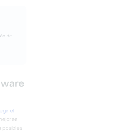
ión de
tware
egir el
 mejores
s posibles