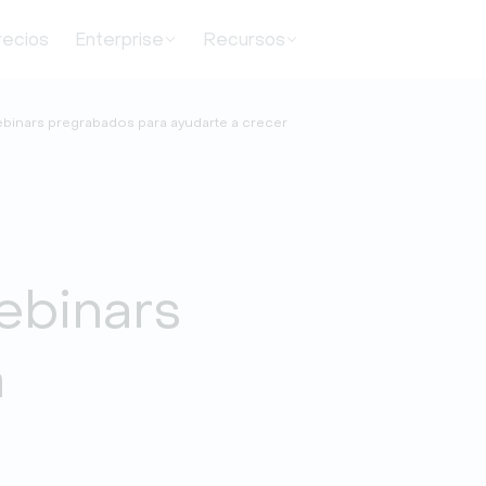
recios
Enterprise
Recursos
ebinars pregrabados para ayudarte a crecer
ebinars
a