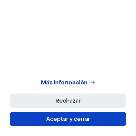
¿Cómo puedes medir el éxito de una
formación virtual?
Para medir el éxito de una formación virtual puedes:
Usar una herramienta como Livestrom, que incluye
un panel de análisis. Así puedes medir el
compromiso de los espectadores y los niveles de
interactividad.
Más información
Enviar una encuesta de feedback y realizar un
seguimiento de los resultados a largo plazo.
Rechazar
Revisar el porcentaje de finalización y asistencia.
Aceptar y cerrar
Sobre el autor