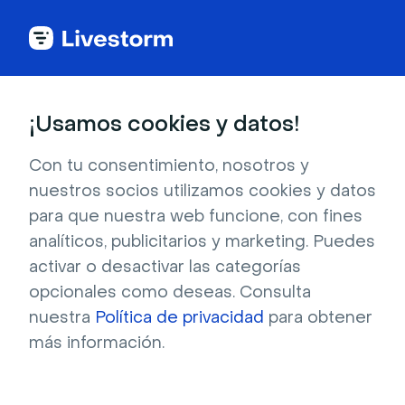
Back to articles
Blog
Eventos y reuniones
9 actividades e ideas para hacer formaciones online con sesiones dinámicas y participativas
Eventos y reuniones
¡Usamos cookies y datos!
9 actividades e ideas para
hacer formaciones online
Con tu consentimiento, nosotros y
nuestros socios utilizamos cookies y datos
con sesiones dinámicas y
para que nuestra web funcione, con fines
participativas
analíticos, publicitarios y marketing. Puedes
activar o desactivar las categorías
Publicado el 11 de diciembre de 2025 • Lectura de unos 10
min.
opcionales como deseas. Consulta
Escrito por Molly Hocutt
nuestra
Política de privacidad
para obtener
más información.