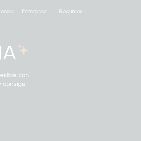
recios
Enterprise
Recursos
IA
esible con 
y consiga 