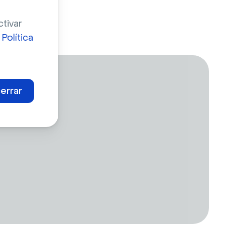
ctivar
a
Política
errar