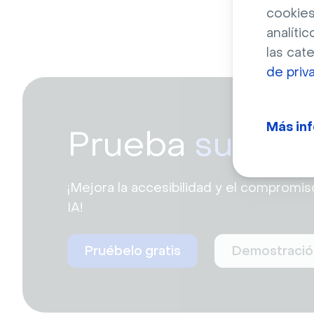
cookies
analític
las cat
de priv
Más in
Prueba
subtítu
¡Mejora la accesibilidad y el compromis
IA!
Pruébelo gratis
Demostració