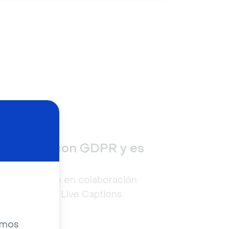
á
Cumple con GDPR y es
seguro
s
Desarrollado en colaboración
con Vonage Live Captions.
zamos