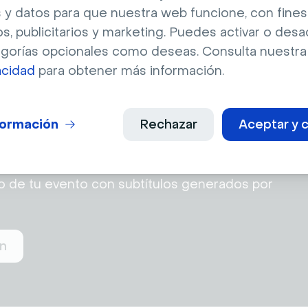
 y datos para que nuestra web funcione, con fines
os, publicitarios y marketing. Puedes activar o desa
egorías opcionales como deseas. Consulta nuestr
acidad
para obtener más información.
formación
Rechazar
Aceptar y c
los AI
hoy
o de tu evento con subtítulos generados por 
n