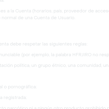
a;
es a la Cuenta (horarios, país, proveedor de acceso
o normal de una Cuenta de Usuario.
ta debe respetar las siguientes reglas:
unciable (por ejemplo, la palabra HFRJIRO no respe
ación política, un grupo étnico, una comunidad, una
l o pornográfica;
a registrada;
to narcótico ni a ningún otro producto prohibido po