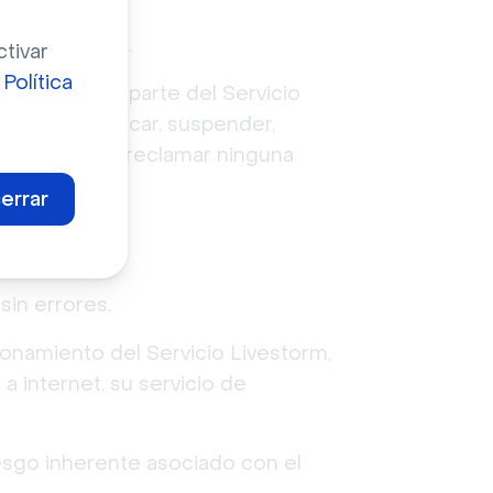
b
livestorm.co
.
ctivar
a
Política
so a todo o parte del Servicio
, y de modificar, suspender,
ngan derecho a reclamar ninguna
errar
sin errores.
ionamiento del Servicio Livestorm,
a internet, su servicio de
esgo inherente asociado con el