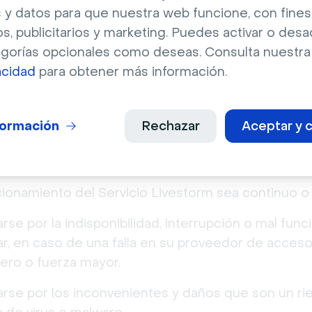
 y datos para que nuestra web funcione, con fines
m, el Usuario debe tener una Cuenta en el Sitio We
os, publicitarios y marketing. Puedes activar o desa
egorías opcionales como deseas. Consulta nuestr
lquier momento de interrumpir o suspender el acce
acidad
para obtener más información.
larmente por razones operativas o de mantenimiento
u publicación en internet, sin que los Usuarios te
formación
Rechazar
Aceptar y c
vicio Livestorm
ionamiento del Servicio Livestorm sea continuo o 
se por la indisponibilidad, interrupción o mal func
lar, en caso de una falla en su proveedor de acceso 
cero o fuerza mayor.
rse por los inconvenientes y daños que son un ri