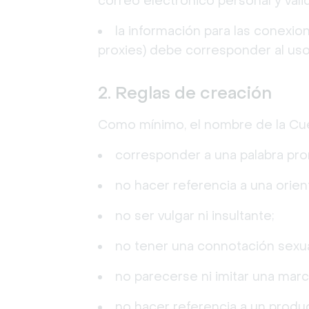
correo electrónico personal y válid
la información para las conexion
proxies) debe corresponder al us
2. Reglas de creación
Como mínimo, el nombre de la Cuen
corresponder a una palabra pron
no hacer referencia a una orient
no ser vulgar ni insultante;
no tener una connotación sexua
no parecerse ni imitar una marc
no hacer referencia a un produc