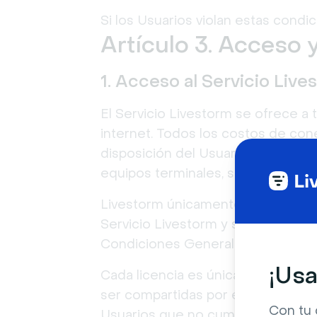
Si los Usuarios violan estas cond
Artículo 3. Acceso 
1. Acceso al Servicio Live
El Servicio Livestorm se ofrece a 
internet. Todos los costos de con
disposición del Usuario ningún recu
equipos terminales, software o su
Livestorm únicamente otorga al Usu
Servicio Livestorm y su Contenido.
Condiciones Generales de Uso.
¡Usa
Cada licencia es única para su Usu
ser compartidas por el Usuario. L
Con tu 
Usuarios que no cumplan esta con