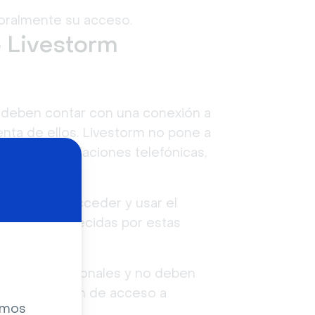
poralmente su acceso.
o Livestorm
os deben contar con una conexión a
enta de ellos. Livestorm no pone a
ticular instalaciones telefónicas,
erible para acceder y usar el
normas establecidas por estas
raseña son personales y no deben
er autorización de acceso a
zamos