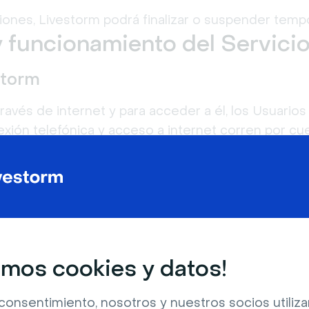
iciones, Livestorm podrá finalizar o suspender tem
y funcionamiento del Servici
storm
través de internet y para acceder a él, los Usuari
exión telefónica y acceso a internet corren por cu
rso de equipo para la conexión al Sitio Web, en par
scripciones.
ario una licencia limitada, no exclusiva y no transf
 Esta licencia está sujeta al cumplimiento de las 
mos cookies y datos!
ario; la información de inicio de sesión y la cont
ivestorm se reserva el derecho de revocar cualqui
consentimiento, nosotros y nuestros socios utili
dición.