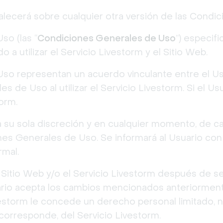
valecerá sobre cualquier otra versión de las Condi
so (las “
Condiciones Generales de Uso
”) especif
o a utilizar el Servicio Livestorm y el Sitio Web.
o representan un acuerdo vinculante entre el Usu
de Uso al utilizar el Servicio Livestorm. Si el Usu
torm.
a su sola discreción y en cualquier momento, de c
nes Generales de Uso. Se informará al Usuario con
mal.
el Sitio Web y/o el Servicio Livestorm después de s
uario acepta los cambios mencionados anteriorment
storm le concede un derecho personal limitado, no
 corresponde, del Servicio Livestorm.