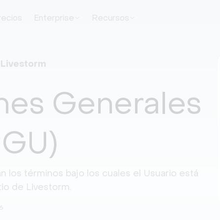
recios
Enterprise
Recursos
 Livestorm
nes Generales
CGU)
 los términos bajo los cuales el Usuario está
itio de Livestorm.
26