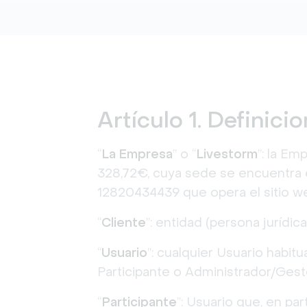
Artículo 1. Definici
“
La Empresa
” o “
Livestorm
”: la Em
328,72€, cuya sede se encuentra e
12820434439 que opera el sitio 
“
Cliente
”: entidad (persona jurídica
“
Usuario
”: cualquier Usuario habit
Participante o Administrador/Gesto
“
Participante
”: Usuario que, en pa