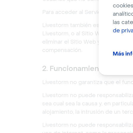
cookies
Para acceder al Servicio Livestor
analític
las cat
Livestorm también es libre en cua
de priv
Livestorm, o al Sitio Web, particu
eliminar el Sitio Web y terminar s
compensación.
Más in
2. Funcionamiento del Ser
Livestorm no garantiza que el func
Livestorm no puede responsabilizar
sea cual sea la causa y, en particu
alojamiento, la intrusión de un ter
Livestorm no puede responsabiliza