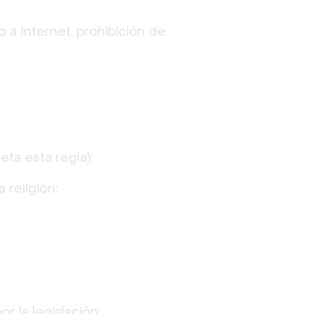
 a Internet, prohibición de
ta esta regla);
 religión;
r la legislación;