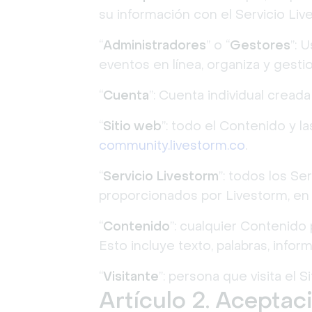
su información con el Servicio Liv
“
Administradores
” o “
Gestores
”: 
eventos en línea, organiza y gesti
“
Cuenta
”: Cuenta individual cread
“
Sitio web
”: todo el Contenido y l
community.livestorm.co
.
“
Servicio Livestorm
”: todos los Se
proporcionados por Livestorm, en 
“
Contenido
”: cualquier Contenido 
Esto incluye texto, palabras, infor
“
Visitante
”: persona que visita el
Artículo 2. Acepta