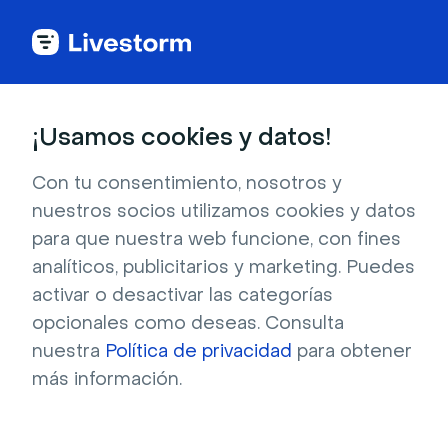
Casos de clientes
¡Usamos cookies y datos!
Con tu consentimiento, nosotros y
nuestros socios utilizamos cookies y datos
Jobber usa Livestorm para
para que nuestra web funcione, con fines
formar y generar clientes
analíticos, publicitarios y marketing. Puedes
activar o desactivar las categorías
potenciales
opcionales como deseas. Consulta
nuestra
Política de privacidad
para obtener
Jobber es un software de gestión empresarial
más información.
para empresas de servicios móviles. Jobber se
encarga de todo, desde la gestión