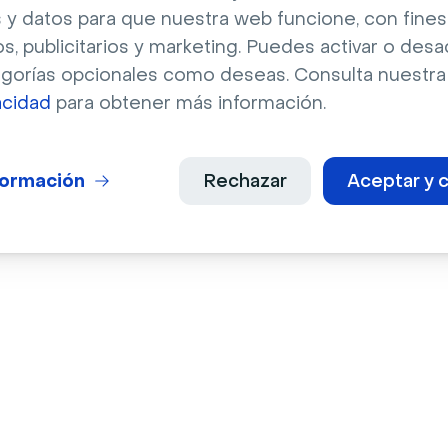
rm es la 
 y datos para que nuestra web funcione, con fines
eden estar 
os, publicitarios y marketing. Puedes activar o desa
, reproduciéndose en 
egorías opcionales como deseas. Consulta nuestr
as tareas.
acidad
para obtener más información.
formación
Rechazar
Aceptar y c