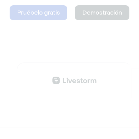
Pruébelo gratis
Demostración