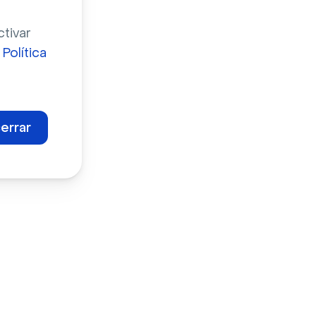
ctivar
a
Política
errar