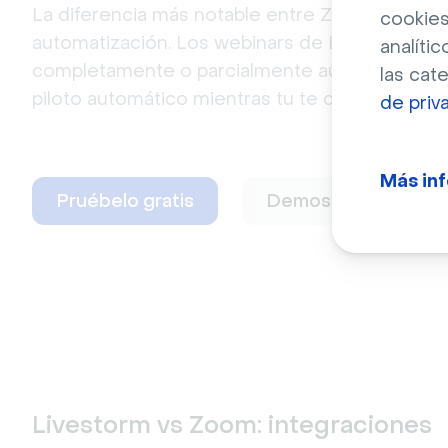
La diferencia más notable entre Zoom y Livesto
cookies
automatización. Los webinars de Livestorm pu
analític
completamente o parcialmente automatizados
las cat
piloto automático mientras tu te centras en otr
de priv
Más in
Pruébelo gratis
Demostración
Livestorm vs Zoom: integraciones