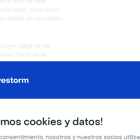
nte solo estaba 
rdenador. Hace poco, 
so desde el navegador 
luyen páginas de 
ta en Zoom es la 
e direcciones de 
nta en las páginas de 
on tu audiencia con el 
les. Sin embargo, de las 
 enviar CTA durante 
mos cookies y datos!
a las demos de venta.
consentimiento, nosotros y nuestros socios utili