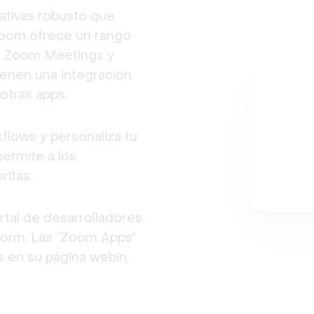
ativas robusto que 
Zoom ofrece un rango 
o Zoom Meetings y 
nen una integración 
otras apps.
flows y personaliza tu 
ermite a los 
ritas.
tal de desarrolladores 
torm. Las “Zoom Apps” 
 en su página webin, 