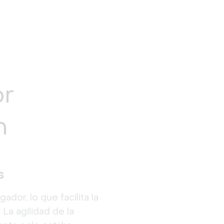
or
m
s
or, lo que facilita la 
La agilidad de la 