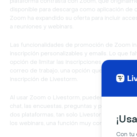
plataforma contrasta con Zoom, que originalme
disponible para descarga como aplicación de o
Zoom ha expandido su oferta para incluir acce
a reuniones y webinars.
Las funcionalidades de promoción de Zoom inc
inscripción personalizables y emails. Lo que fal
opción de limitar las inscripciones a únicament
correo de trabajo, una opción que sí está prese
inscripción de Livestorm.
Al usar Zoom o Livestorm, puedes interactuar c
chat, las encuestas, preguntas y pizarras digita
dos plataformas, tan solo Livestorm te permite
¡Usa
los webinars, una función muy conveniente par
Con tu 