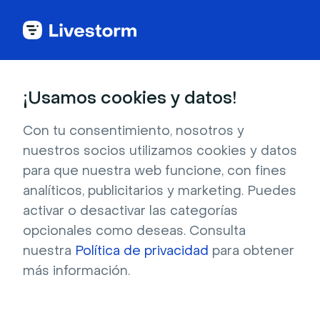
Comparación de software de webinar
¡Usamos cookies y datos!
Por qué Livestorm es
Con tu consentimiento, nosotros y
nuestros socios utilizamos cookies y datos
la mejor alternativa a
para que nuestra web funcione, con fines
analíticos, publicitarios y marketing. Puedes
ON24
activar o desactivar las categorías
opcionales como deseas. Consulta
Explora una comparación detallada entre 
nuestra
Política de privacidad
para obtener
Livestorm y ON24. Identifica las diferencias 
más información.
entre cada plataforma, examina las 
funcionalidades clave y compara precios.