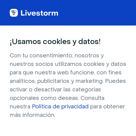
Todas las apps
¡Usamos cookies y datos!
Con tu consentimiento, nosotros y
nuestros socios utilizamos cookies y datos
Active Campaign
para que nuestra web funcione, con fines
analíticos, publicitarios y marketing. Puedes
La integración de ActiveCampaign y Livestorm
activar o desactivar las categorías
te ayuda a crear nuevos contactos en
opcionales como deseas. Consulta
ActiveCampaign a partir de los inscritos y
nuestra
Política de privacidad
para obtener
asistentes a Livestorm.
más información.
Registrarse para instalar