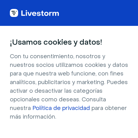
Todas las apps
¡Usamos cookies y datos!
Con tu consentimiento, nosotros y
nuestros socios utilizamos cookies y datos
Brevo
para que nuestra web funcione, con fines
analíticos, publicitarios y marketing. Puedes
Descubra cómo integrar Brevo CRM con
activar o desactivar las categorías
Livestorm: sin más importaciones CSV, sin
opcionales como deseas. Consulta
complicaciones para encontrar datos en su
nuestra
Política de privacidad
para obtener
CRM, ¡y sin necesidad de Zapier!
más información.
Registrarse para instalar