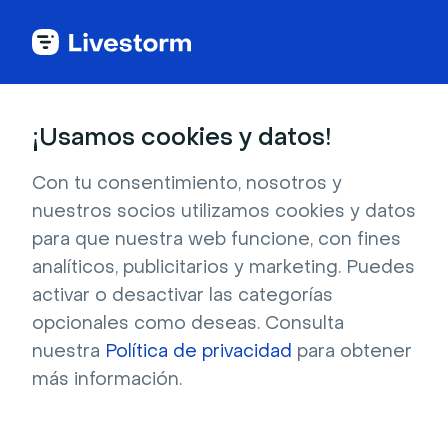
Todas las apps
¡Usamos cookies y datos!
Con tu consentimiento, nosotros y
nuestros socios utilizamos cookies y datos
Diseño Personalizado
para que nuestra web funcione, con fines
analíticos, publicitarios y marketing. Puedes
Rediseña tu sala de eventos con nuestro
activar o desactivar las categorías
plugin Diseño Personalizado. Cambia el color
opcionales como deseas. Consulta
del fondo y los botones, añade imágenes de
nuestra
Política de privacidad
para obtener
fondo o personaliza el logo de tu empresa.
más información.
Registrarse para instalar