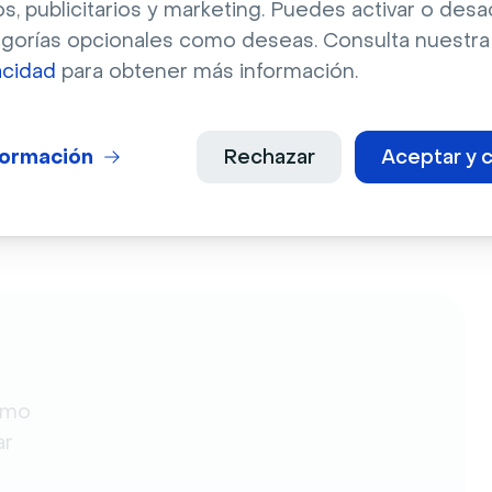
os, publicitarios y marketing. Puedes activar o desa
egorías opcionales como deseas. Consulta nuestr
Compartir Medios?
acidad
para obtener más información.
e de tu cuenta de Livestorm, o utiliza el atajo 
formación
Rechazar
Aceptar y c
ferior derecha de tu sala de evento.
omo
ar