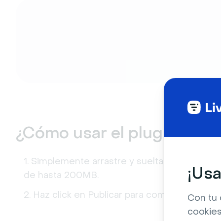
¿Cómo usar el plugin Com
Simplemente arrastre y suelta o escoge de
¡Usa
de hasta 200MB.
Haz click en Publicar para compartirlo con 
Con tu 
cookies