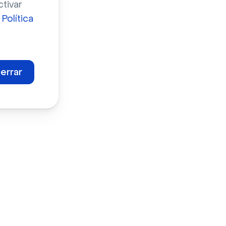
ctivar
a
Política
errar