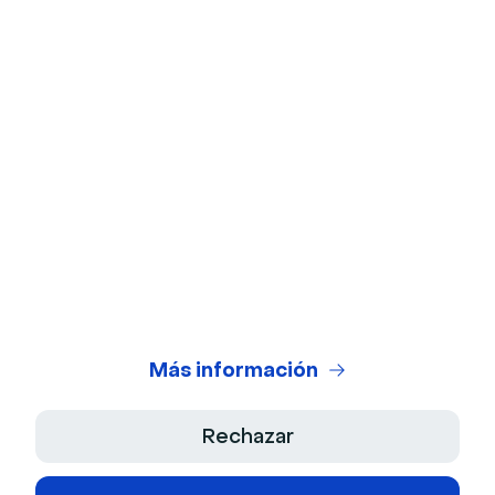
Prueba de la cámara web
Prueba de micrófono
Calculadora de ROI de webinars
Generador de Guiones IA
Centro Legal
Condiciones Generales de Uso
Política de Privacidad
Más información
Términos de venta
Rechazar
Aviso Legal