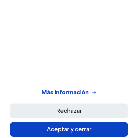
Prueba de micrófono
Calculadora de ROI de webinars
Generador de Guiones IA
Centro Legal
Condiciones Generales de Uso
Política de Privacidad
Más información
Términos de venta
Rechazar
Aviso Legal
Aceptar y cerrar
Declaración de accesibilidad