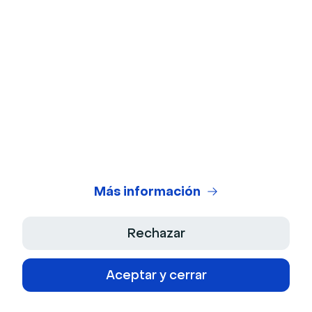
Prueba de micrófono
Calculadora de ROI de webinars
Generador de Guiones IA
Centro Legal
Condiciones Generales de Uso
Política de Privacidad
Más información
Términos de venta
Rechazar
Aviso Legal
Aceptar y cerrar
Declaración de accesibilidad