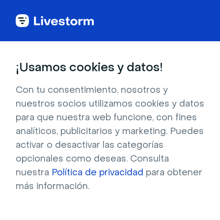
Todas las apps
¡Usamos cookies y datos!
Con tu consentimiento, nosotros y
nuestros socios utilizamos cookies y datos
Mailjet
para que nuestra web funcione, con fines
analíticos, publicitarios y marketing. Puedes
Conecte Livestorm con Mailjet, y viceversa,
activar o desactivar las categorías
para administrar todos los correos
opcionales como deseas. Consulta
electrónicos relacionados con el seminario
nuestra
Política de privacidad
para obtener
web con sus propias campañas y un diseño
más información.
suyo al 100 %.