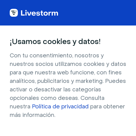
Todas las apps
¡Usamos cookies y datos!
Con tu consentimiento, nosotros y
nuestros socios utilizamos cookies y datos
Nudgify
para que nuestra web funcione, con fines
analíticos, publicitarios y marketing. Puedes
La reciente integración de Livestorm permite
activar o desactivar las categorías
a los usuarios sincronizar sus datos de
opcionales como deseas. Consulta
Livestorm con Nudgify, mejorando la prueba
nuestra
Política de privacidad
para obtener
social en su sitio web. Esta integración
más información.
permite que las inscripciones a webinars se
presenten en tiempo real como notificaciones
atractivas, lo que aumenta la credibilidad y la