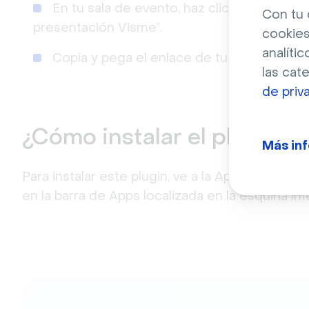
En tu sala de evento, haz click en el botó
Con tu 
presentación Visme”.
cookies
analític
Copia y pega el enlace de tu presentación
las cat
de priv
¿Cómo instalar el plugin V
Más in
Para instalar este plugin, ve a la App Marketplac
en la barra de Apps localizada en la esquina in