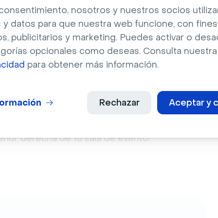
n “compartir” y selecciona “Compartir una
consentimiento, nosotros y nuestros socios utili
 y datos para que nuestra web funcione, con fines
os, publicitarios y marketing. Puedes activar o desa
 Visme y haz click en Compartir.
egorías opcionales como deseas. Consulta nuestr
acidad
para obtener más información.
isme?
formación
Rechazar
Aceptar y c
e de tu cuenta de Livestorm. O utiliza el atajo 
ferior derecha de tu sala de evento.