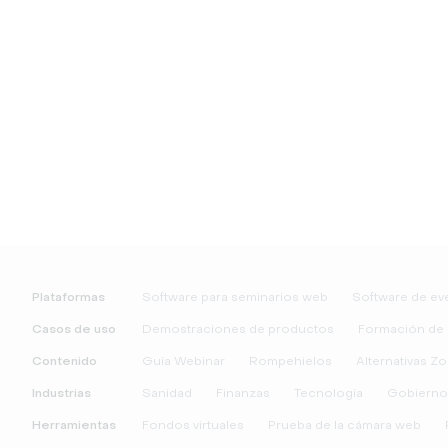
Plataformas
Software para seminarios web
Software de eve
Casos de uso
Demostraciones de productos
Formación de 
Contenido
Guía Webinar
Rompehielos
Alternativas Z
Industrias
Sanidad
Finanzas
Tecnología
Gobierno
Herramientas
Fondos virtuales
Prueba de la cámara web