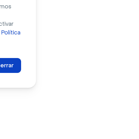
zamos
ctivar
a
Política
errar