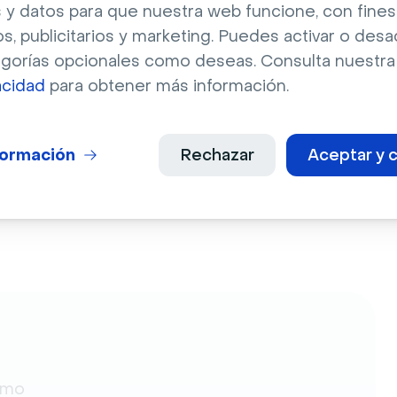
 y datos para que nuestra web funcione, con fines
ión con PowerPoint?
os, publicitarios y marketing. Puedes activar o desa
egorías opcionales como deseas. Consulta nuestr
 través de 
la marketplace
 o buscándola a través 
acidad
para obtener más información.
plicaciones de tu sala de eventos. No olvides 
rla.
formación
Rechazar
Aceptar y c
ta este 
artículo de soporte
. *Ten en cuenta 
clientes Enterprise.
omo