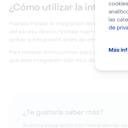
cookies
¿Cómo utilizar la integrac
analític
las cat
Puedes instalar la integración de PowerPoint a
de priv
del acceso directo "Instalar más" en el menú A
activar la integración antes de empezar a utiliza
Más in
Para obtener instrucciones paso a paso, consul
que esta integración sólo está disponible para 
¿Te gustaría saber más?
Nuestra integración con herramientas c