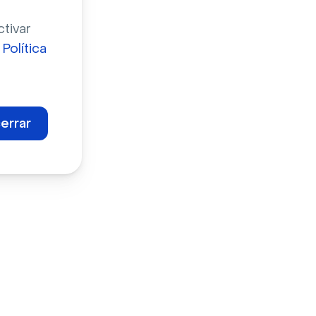
ctivar
a
Política
errar