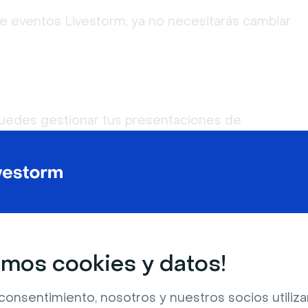
de eventos Livestorm, ya no necesitarás cambiar 
puedes gestionar tus presentaciones de
entos, lo que te permite interactúar de manera
tón
:
 incrustados en tus diapositivas, lo que
 tus participantes y hace que tus
tivas.
mos cookies y datos!
consentimiento, nosotros y nuestros socios utili