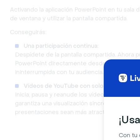
Activando la aplicación PowerPoint en tu sala 
de ventana y utilizar la pantalla compartida.
Conseguirás:
Una participación continua
:
Despídete de la pantalla compartida. Ahora 
PowerPoint directamente desde la sala de ev
ininterrumpida con tu audiencia.
Vídeos de YouTube con solo pulsar un bo
Inicia, pausa y reanude los vídeos de YouTube
garantiza una visualización sincronizada para
presentaciones sean más atractivas e interac
¡Usa
Con tu 