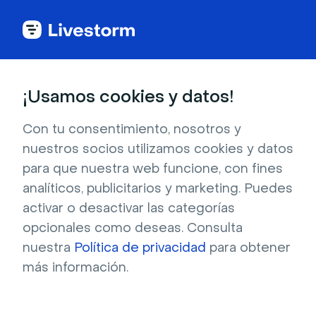
Back to articles
Blog
Autor
Alexia Orny
Gestor principal de contenidos
¡Usamos cookies y datos!
Alexia Orny
Alexia ORNY, Directora Senior de Contenidos de Livestorm,
Con tu consentimiento, nosotros y
es experta en la elaboración de contenidos de alto impacto
nuestros socios utilizamos cookies y datos
que impulsan la visibilidad, la participación y el crecimiento
para que nuestra web funcione, con fines
B2B.
analíticos, publicitarios y marketing. Puedes
activar o desactivar las categorías
opcionales como deseas. Consulta
nuestra
Política de privacidad
para obtener
más información.