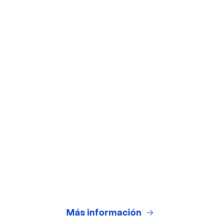
Herramientas
Fondos virtuales
Prueba de la cámara web
Prueba de micrófono
Calculadora de ROI de webinars
Generador de Guiones IA
Centro Legal
Condiciones Generales de Uso
Política de Privacidad
Más información