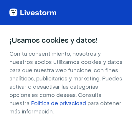
Back to articles
¡Usamos cookies y datos!
Blog
Webinar
Webinar
Con tu consentimiento, nosotros y
nuestros socios utilizamos cookies y datos
para que nuestra web funcione, con fines
analíticos, publicitarios y marketing. Puedes
Webinar
activar o desactivar las categorías
7 mejores integraciones de Webinar
opcionales como deseas. Consulta
con Salesforce [Comparativa 2026]
nuestra
Política de privacidad
para obtener
Compara 7 de las mejores integraciones de
más información.
webinar con Salesforce y descubre cómo
Livestorm sincroniza datos de interacción
detallados que apoyan la generación de leads y
Escrito por Brillixa Herdhiana
- 28 de julio de