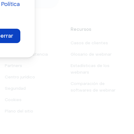
a
Política
Asistencia
Recursos
errar
Contacto
Casos de clientes
Centro de asistencia
Glosario de webinar
Partners
Estadísticas de los
webinars
Centro jurídico
Comparación de
Seguridad
softwares de webinar
Cookies
Plano del sitio