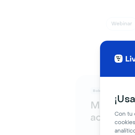
Webinar
Boletín informativo
¡Usa
Mantente 
Con tu 
actualiza
cookies
analític