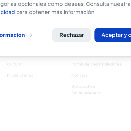
egorías opcionales como deseas. Consulta nuestr
acidad
para obtener más información.
Compañia
Producto
formación
Rechazar
Aceptar y c
Sobre nosotros
Funcionalidades
Empleos
Integraciones
Cultura
Portal de desarrolladores
Kit de prensa
Noticias
Solicitud de
funcionalidades