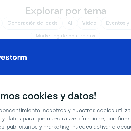
Explorar por tema
Generación de leads
AI
Vídeo
Eventos y
Marketing de contenidos
mos cookies y datos!
en contacto con las noticias
consentimiento, nosotros y nuestros socios utili
ciones de Livestorm.
 y datos para que nuestra web funcione, con fines
os, publicitarios y marketing. Puedes activar o desa