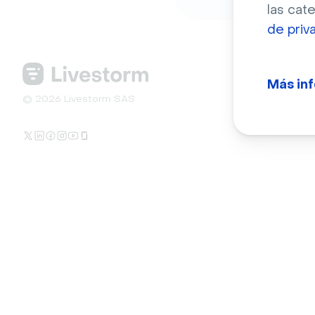
las cat
de priv
Más in
© 2026 Livestorm SAS