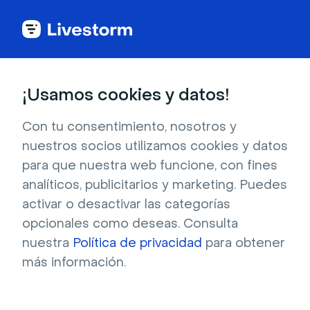
Back to articles
Blog
Eventos y reuniones
Las 11 mejores opciones de software para aulas virtuales (gratis y de pago)
Eventos y reuniones
¡Usamos cookies y datos!
Las 11 mejores opciones
de software para aulas
Con tu consentimiento, nosotros y
nuestros socios utilizamos cookies y datos
virtuales (gratis y de pago)
para que nuestra web funcione, con fines
Publicado el 10 de diciembre de 2025 • Lectura de unos 16
analíticos, publicitarios y marketing. Puedes
min.
activar o desactivar las categorías
Escrito por Molly Hocutt
opcionales como deseas. Consulta
nuestra
Política de privacidad
para obtener
más información.
Tabla de contenido