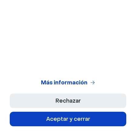
6. Blackboard
Blackboard (by Anthology) es un VLE con muchas
Más información
herramientas pedagógicas. Los estudiantes pueden
activar anuncios, notificaciones pushup y colaborar de
Rechazar
forma sincrónica.
La interfaz del instructor tiene flujos de trabajo
Aceptar y cerrar
fáciles de seguir, herramientas de calificación y
gestión de recursos sobre la marcha. La plataforma