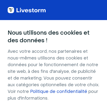
Comparatif des plateformes de webinar
Nous utilisons des cookies et
Webex vs Microsoft
des données !
Teams : quelle est la
Avec votre accord, nos partenaires et
nous-mêmes utilisons des cookies et
meilleure plateforme
données pour le fonctionnement de notre
site web, à des fins d'analyse, de publicité
et de marketing. Vous pouvez consentir
de webinar ?
aux catégories optionnelles de votre choix.
Voir notre
Politique de confidentialité
pour
Explorez notre comparatif de Webex et 
plus d'informations.
Microsoft Teams et découvrez la meilleure 