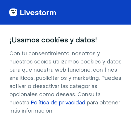
Back to articles
Blog
Eventos y reuniones
10 normas para cuidar las aulas virtuales
Eventos y reuniones
¡Usamos cookies y datos!
10 normas para cuidar las
aulas virtuales
Con tu consentimiento, nosotros y
nuestros socios utilizamos cookies y datos
Publicado el 10 de diciembre de 2025 • Lectura de unos 6
para que nuestra web funcione, con fines
min.
Escrito por Molly Hocutt
analíticos, publicitarios y marketing. Puedes
activar o desactivar las categorías
opcionales como deseas. Consulta
nuestra
Política de privacidad
para obtener
más información.
Tabla de contenido