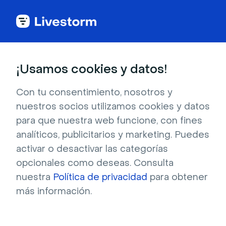
Todas las apps
¡Usamos cookies y datos!
+
Con tu consentimiento, nosotros y
nuestros socios utilizamos cookies y datos
Salesforce
para que nuestra web funcione, con fines
analíticos, publicitarios y marketing. Puedes
Aprende a enviar contactos de Livestorm a
activar o desactivar las categorías
Salesforce. Sincroniza tus eventos con tus
opcionales como deseas. Consulta
esfuerzos de ventas para acelerar tus ciclos
nuestra
Política de privacidad
para obtener
de cierre.
más información.
Registrarse para instalar