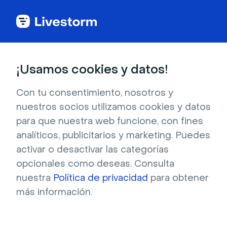
Todas las apps
¡Usamos cookies y datos!
Con tu consentimiento, nosotros y
nuestros socios utilizamos cookies y datos
Salesloft
para que nuestra web funcione, con fines
analíticos, publicitarios y marketing. Puedes
Nuestra integración con el planificador de
activar o desactivar las categorías
SalesLoft te permite acelerar tu proceso de
opcionales como deseas. Consulta
ventas y mejorar las relaciones con tus
nuestra
Política de privacidad
para obtener
clientes.
más información.
Registrarse para instalar