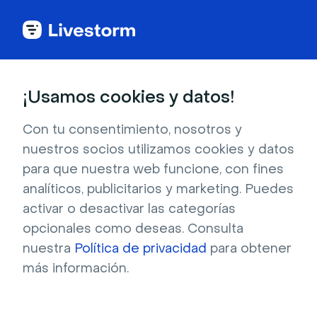
Celebraciones
¡Usamos cookies y datos!
Globos de fiesta de cumpleaños
Con tu consentimiento, nosotros y
brillantes y felices
nuestros socios utilizamos cookies y datos
para que nuestra web funcione, con fines
¿Deseando a alguien un feliz cumpleaños o
analíticos, publicitarios y marketing. Puedes
celebrando otro hito del equipo? Haz que la
activar o desactivar las categorías
ocasión destaque con este festivo fondo de
opcionales como deseas. Consulta
globos. La imagen en primer plano de globos
nuestra
Política de privacidad
para obtener
rosa, naranja, azul y amarillo anuncia que es
más información.
hora de fiesta, y el patrón creado por los
globos genera un efecto alegre y caprichoso.