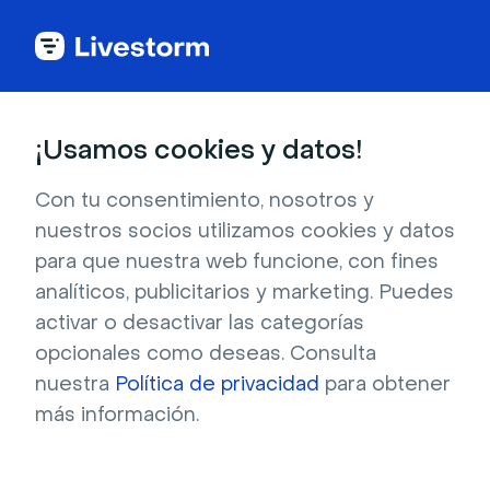
Aire libre y naturaleza
¡Usamos cookies y datos!
Árboles perennes cubiertos de
Con tu consentimiento, nosotros y
nieve en la montaña
nuestros socios utilizamos cookies y datos
para que nuestra web funcione, con fines
Prácticamente podemos sentir el frío aire
analíticos, publicitarios y marketing. Puedes
fresco de la montaña mientras contemplamos
activar o desactivar las categorías
este fondo nevado. La imagen muestra altos
opcionales como deseas. Consulta
árboles perennes cubiertos de nieve recién
nuestra
Política de privacidad
para obtener
caída, ¡pareciendo algo sacado de un libro de
más información.
Dr. Seuss! La suave y intacta capa de blanco y
toques de azul resultan en una encantadora