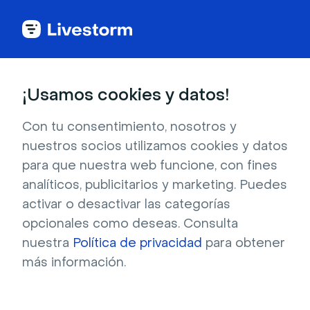
Back to articles
Blog
Eventos y reuniones
Cómo encontrar ponentes principales para eventos virtuales o híbridos
Eventos y reuniones
¡Usamos cookies y datos!
Cómo encontrar
ponentes principales para
Con tu consentimiento, nosotros y
nuestros socios utilizamos cookies y datos
eventos virtuales o
para que nuestra web funcione, con fines
híbridos
analíticos, publicitarios y marketing. Puedes
activar o desactivar las categorías
Publicado el 11 de diciembre de 2025 • Lectura de unos 8
min.
opcionales como deseas. Consulta
Escrito por Brillixa Herdhiana
nuestra
Política de privacidad
para obtener
más información.