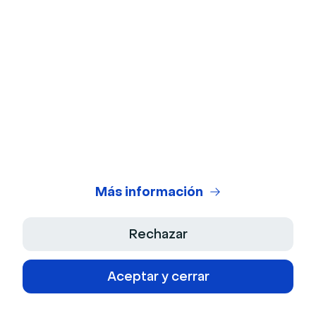
Preguntas y respuestas en directo
Comunicación interna
Contenido
Guía Webinar
Rompehielos
Alternativas Zoom
Más información
Industrias
Rechazar
Sanidad
Aceptar y cerrar
Finanzas