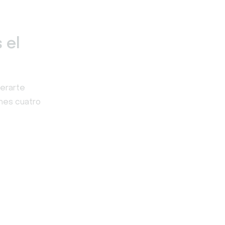
 el
perarte
enes cuatro