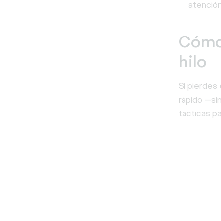
atención
Cómo 
hilo
Si pierdes 
rápido —sin
tácticas p