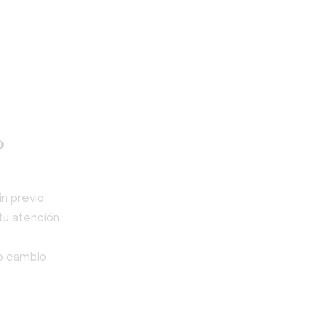
o
in previo
 tu atención
o cambio