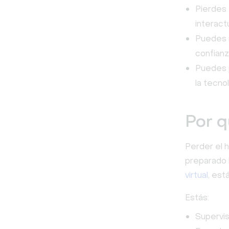
Pierdes 
interact
Puedes 
confianz
Puedes p
la tecno
Por q
Perder el 
preparado 
virtual
, es
Estás:
Supervis