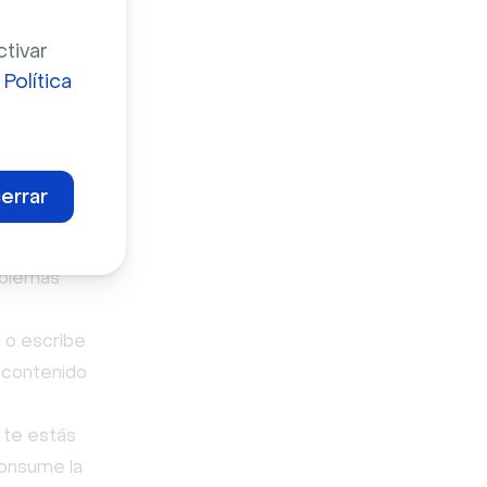
ctivar
r el
a
Política
tos
tos
errar
oblemas
 o escribe
u contenido
 te estás
consume la