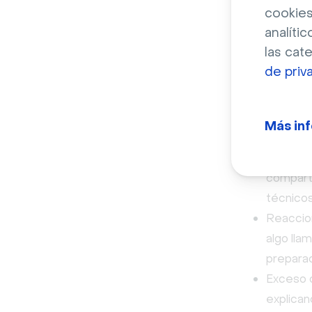
cookies
analític
Desenc
las cat
hilo in
de priv
No siempre
factores —
Más in
bloqueos:
Problema
compart
técnicos
Reaccion
algo lla
prepara
Exceso d
explican