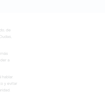
do, de
 Dudas,
s más
der a
 hablar.
o y evitar
ridad.