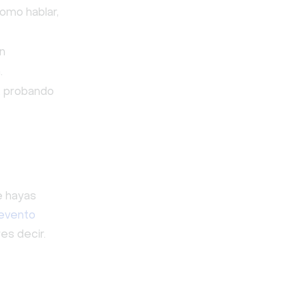
como hablar,
n
.
, probando
e hayas
evento
es decir.