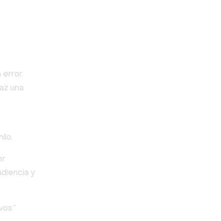
 error.
haz una
ilo.
er
udiencia y
vos.”