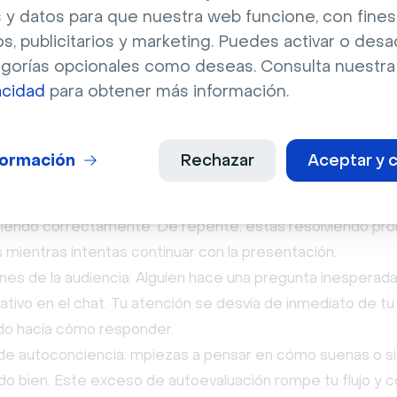
 y datos para que nuestra web funcione, con fines
os, publicitarios y marketing. Puedes activar o desa
adenantes comunes que hacen perde
egorías opcionales como deseas. Consulta nuestr
cluso a oradores experimentados
acidad
para obtener más información.
 puedes prever cuándo vas a perder el hilo. Pero hay cier
tanto externos como mentales— que suelen provocar es
formación
Rechazar
Aceptar y c
s técnicos: TEl audio falla o dudas si la pantalla se está
iendo correctamente. De repente, estás resolviendo pr
 mientras intentas continuar con la presentación.
es de la audiencia: Alguien hace una pregunta inesperada
mativo en el chat. Tu atención se desvía de inmediato de t
do hacia cómo responder.
e autoconciencia: mpiezas a pensar en cómo suenas o si
do bien. Este exceso de autoevaluación rompe tu flujo y 