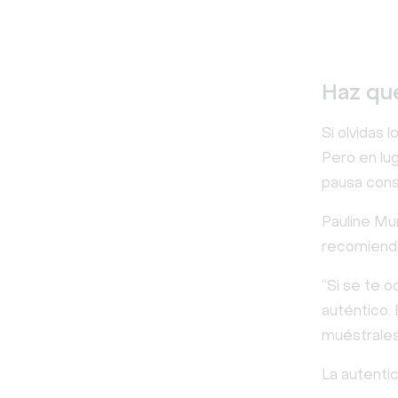
Haz qu
Si olvidas 
Pero en lug
pausa cons
Pauline Mu
recomienda
“Si se te o
auténtico. 
muéstrales
La autenti