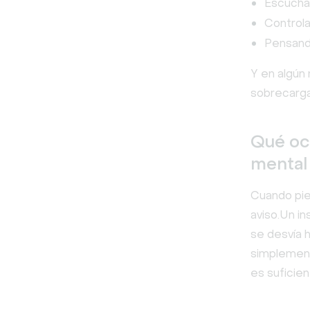
Escuchan
Control
Pensand
Y en algún
sobrecarga…
Qué oc
mental
Cuando pier
aviso.Un in
se desvía h
simplement
es suficie