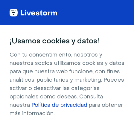
Inmobiliario
¡Usamos cookies y datos!
Videoconferencia
Con tu consentimiento, nosotros y
nuestros socios utilizamos cookies y datos
para el sector
para que nuestra web funcione, con fines
analíticos, publicitarios y marketing. Puedes
inmobiliario
activar o desactivar las categorías
opcionales como deseas. Consulta
nuestra
Política de privacidad
para obtener
Refuerza los lazos con tus clientes con 
más información.
nuestra solución de videoconferencia segura 
y fácil de usar que refleja tu imagen 
corporativa. Organiza fácilmente 