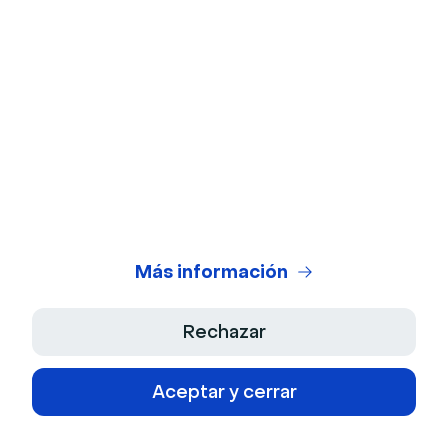
© 2026 Livestorm SAS
Compañia
Sobre nosotros
Producto
Empleos
Más información
Funcionalidades
Asistencia
Cultura
Integraciones
Rechazar
Kit de prensa
Contacto
Recursos
Portal de desarrolladores
Centro de asistencia
Aceptar y cerrar
Noticias
Casos de clientes
Partners
Solicitud de funcionalidades