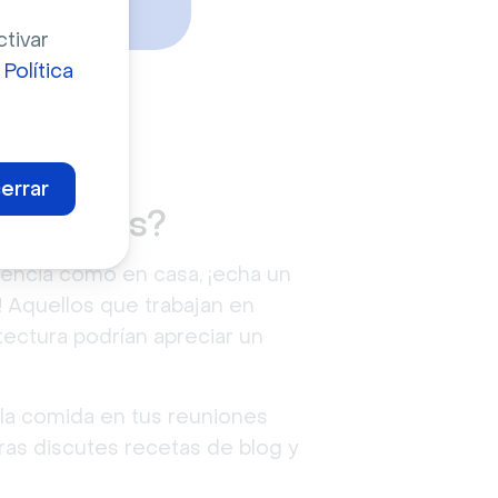
ctivar
a
Política
errar
sa gratis?
iencia como en casa, ¡echa un
! Aquellos que trabajan en
tectura podrían apreciar un
la comida en tus reuniones
ras discutes recetas de blog y