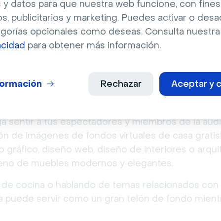
 y datos para que nuestra web funcione, con fines
os, publicitarios y marketing. Puedes activar o desa
egorías opcionales como deseas. Consulta nuestr
acidad
para obtener más información.
formación
Rechazar
Aceptar y c
rgar fondos virtuales de ca
aga sentir a tus espectadores y miembros de la aud
ión de imágenes de fondos virtuales de casa gratis
 gráfico, diseño web, diseño de interiores o arqui
leno de muebles modernos y elegantes.
 de cocina o hablando de temas relacionados con 
ina puede servir como un gran telón de fondo mient