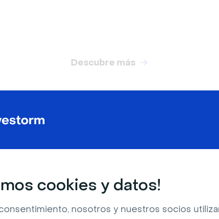
Descubre más
estorm gratis
mos cookies y datos!
estión de minutos y
Pr
mismo su primer seminario
consentimiento, nosotros y nuestros socios utili