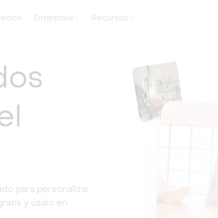
recios
Enterprise
Recursos
dos
el
do para personalizar 
ratis y úsalo en 