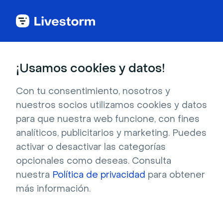
¡Usamos cookies y datos!
Descarga fondos
Con tu consentimiento, nosotros y
virtuales deportivos
nuestros socios utilizamos cookies y datos
para que nuestra web funcione, con fines
gratis
analíticos, publicitarios y marketing. Puedes
activar o desactivar las categorías
Encuentra el fondo virtual deportivo adecuado 
opcionales como deseas. Consulta
para personalizar tus reuniones y eventos 
nuestra
Política de privacidad
para obtener
virtuales. Descárgalo gratis y úsalo en 
más información.
Livestorm, Zoom, Google Meet y más.