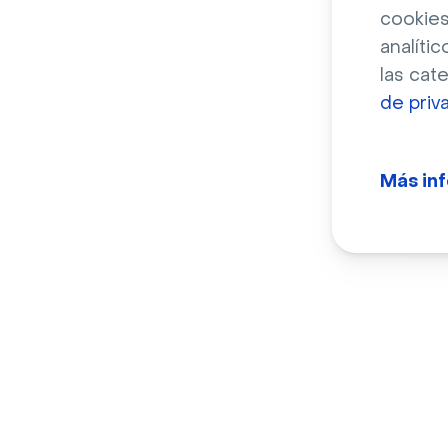
cookies
analític
las cat
de priv
Ciud
Más in
Torr
ciel