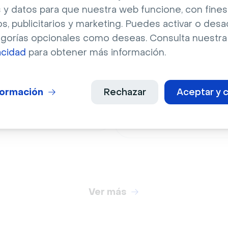
 y datos para que nuestra web funcione, con fines
os, publicitarios y marketing. Puedes activar o desa
egorías opcionales como deseas. Consulta nuestr
acidad
para obtener más información.
Ciudad
ad
formación
Rechazar
Aceptar y c
Hermoso resplandor d
e Eiffel en París con
skyline de la ciudad de
o azul
Nueva York
Ver más