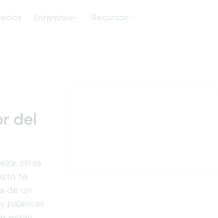
recios
Enterprise
Recursos
r del
eza, otras
esto te
na de un
 y palancas
e están