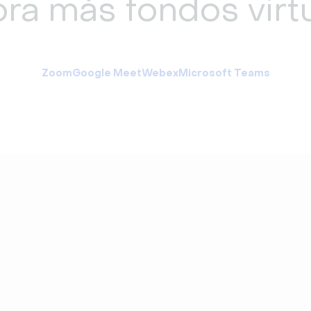
ra más fondos virt
Zoom
Google Meet
Webex
Microsoft Teams