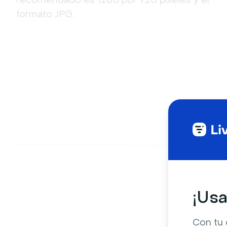
formato JPG.
¡Usa
Con tu 