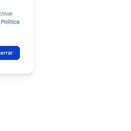
ctivar
a
Política
errar
el