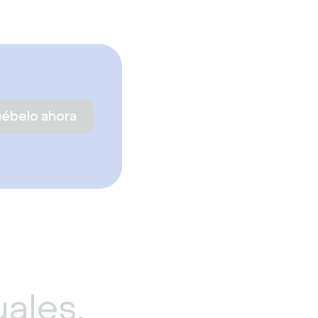
uébelo ahora
uales.