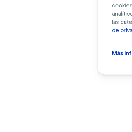
cookies
analític
las cat
de priv
Ciud
Cont
Más in
inte