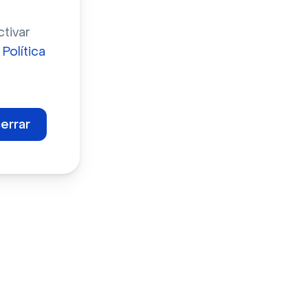
ctivar
a
Política
el
errar