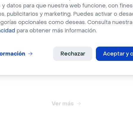
 y datos para que nuestra web funcione, con fines
os, publicitarios y marketing. Puedes activar o desa
egorías opcionales como deseas. Consulta nuestr
acidad
para obtener más información.
Ciudad
ad
Hermoso resplandor d
roles de cabina
formación
Rechazar
Aceptar y c
skyline de la ciudad de
rior del avión
Nueva York
Ver más