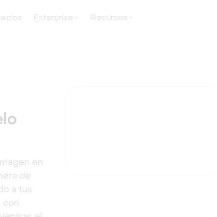
recios
Enterprise
Recursos
elo
 imagen en
anera de
do a tus
e con
ientras el