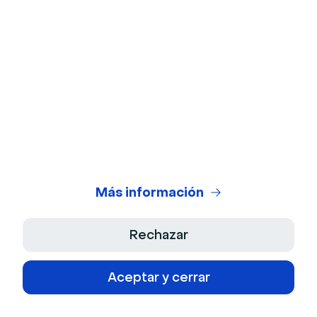
Rompehielos
Alternativas Zoom
Industrias
Sanidad
Finanzas
Más información
Tecnología
Gobierno
Rechazar
Educación
Aceptar y cerrar
Medios de comunicación