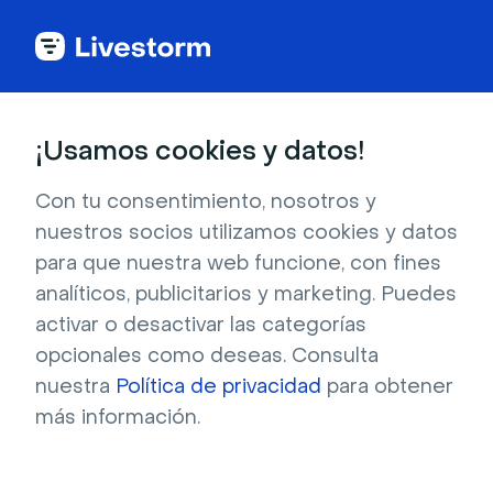
Back to articles
Blog
Generación de leads
Cómo planificar un presupuesto de marketing para maximizar el ROI y el crecimiento
Generación de leads
¡Usamos cookies y datos!
Cómo planificar un
presupuesto de marketing
Con tu consentimiento, nosotros y
nuestros socios utilizamos cookies y datos
para maximizar el ROI y el
para que nuestra web funcione, con fines
crecimiento
analíticos, publicitarios y marketing. Puedes
activar o desactivar las categorías
Publicado el 28 de mayo de 2025 • Lectura de unos 8 min.
opcionales como deseas. Consulta
Escrito por Brillixa Herdhiana
nuestra
Política de privacidad
para obtener
más información.