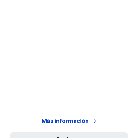
Fondos virtuales
Prueba de la cámara web
Prueba de micrófono
Calculadora de ROI de webinars
Generador de Guiones IA
Centro Legal
Condiciones Generales de Uso
Política de Privacidad
Más información
Términos de venta