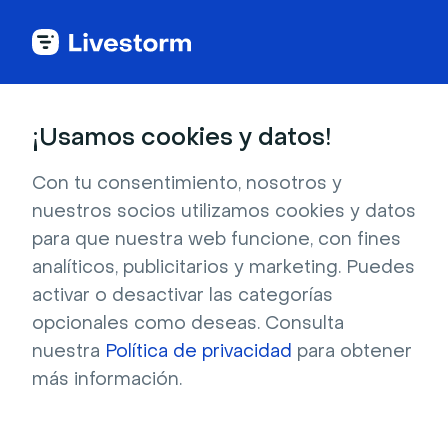
Próximamente
¡Usamos cookies y datos!
AI Studio: Convierte
Con tu consentimiento, nosotros y
tu webinar en clips
nuestros socios utilizamos cookies y datos
para que nuestra web funcione, con fines
analíticos, publicitarios y marketing. Puedes
Livestorm AI Studio identifica los mejores 
activar o desactivar las categorías
momentos de tus webinars y los transforma 
opcionales como deseas. Consulta
en semanas de contenido para compartir. 
nuestra
Política de privacidad
para obtener
Regístrate y te avisaremos cuando esté 
más información.
disponible este verano.
Dirección de correo electrónico