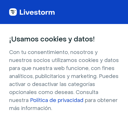
Glosario de webinar
¡Usamos cookies y datos!
Participante
Con tu consentimiento, nosotros y
nuestros socios utilizamos cookies y datos
para que nuestra web funcione, con fines
Un participante es un inscrito que asiste a
analíticos, publicitarios y marketing. Puedes
todo o a una parte del evento.
activar o desactivar las categorías
opcionales como deseas. Consulta
nuestra
Política de privacidad
para obtener
¿Qué es un participante a
más información.
un webinar?