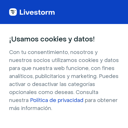
Glosario de webinar
¡Usamos cookies y datos!
Integración de
Con tu consentimiento, nosotros y
nuestros socios utilizamos cookies y datos
webinar
para que nuestra web funcione, con fines
analíticos, publicitarios y marketing. Puedes
activar o desactivar las categorías
Las integraciones de webinar conectan
distintas herramientas al software de webinar
opcionales como deseas. Consulta
nuestra
para crear un sistema unificado.
Política de privacidad
para obtener
más información.