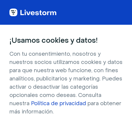
Glosario de webinar
¡Usamos cookies y datos!
Conferencia online
Con tu consentimiento, nosotros y
nuestros socios utilizamos cookies y datos
El término conferencia online hace referencia
para que nuestra web funcione, con fines
a conferencias o reuniones que se desarrollan
analíticos, publicitarios y marketing. Puedes
activar o desactivar las categorías
a través de internet en tiempo real.
opcionales como deseas. Consulta
nuestra
Política de privacidad
para obtener
más información.
¿Qué es una conferencia
online?