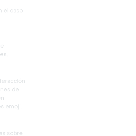
 el caso 
e 
s, 
teracción 
ones de 
n 
s emoji.
as sobre 