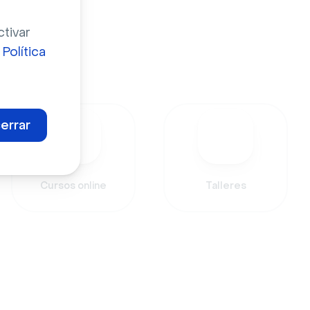
ctivar
a
Política
para:
errar
Cursos online
Talleres