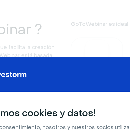
inar ?
GoToWebinar es ideal 
 facilita la creación
oWebinar está basada
e de GoToWebinar son
e la educación situados
Cursos online
rededor de 160
 un gran porcentaje
ado profesionalmente
és, Inglés y una
mos cookies y datos!
ier dispositivo.
consentimiento, nosotros y nuestros socios utili