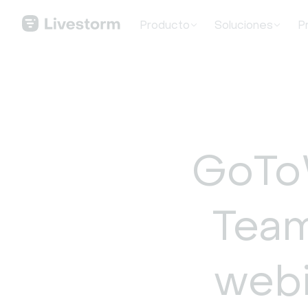
Producto
Soluciones
P
GoToW
Team
webi