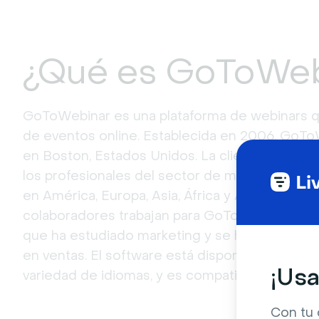
¿Qué es GoToWeb
GoToWebinar es una plataforma de webinars que
de eventos online. Establecida en 2006, GoT
en Boston, Estados Unidos. La clientela clav
los profesionales del sector de marketing y d
en América, Europa, Asia, África y Australia. Al
colaboradores trabajan para GoToWebinar, con
que ha estudiado marketing y se ha desarroll
en ventas. El software está disponible en Franc
¡Usa
variedad de idiomas, y es compatible con cualqu
Con tu 