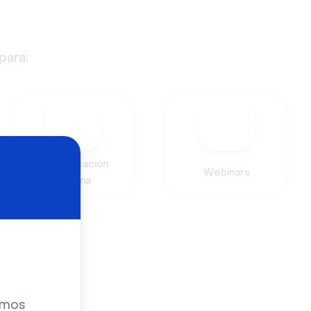
para:
Comunicación
Webinars
interna
zamos