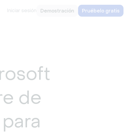
Iniciar sesión
Demostración
Pruébelo gratis
rosoft
re de
 para