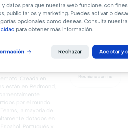
 y datos para que nuestra web funcione, con fines
os, publicitarios y marketing. Puedes activar o desa
egorías opcionales como deseas. Consulta nuestr
t Teams
acidad
para obtener más información.
%{company1} es ideal 
formación
Rechazar
Aceptar y c
ma de video
Reuniones online
 remoto. Creada en
eams están en Redmond,
undamentalmente
rtidos por el mundo.
 Teams, la mayoría de
 altamente dotados en
n Español, Portugués y